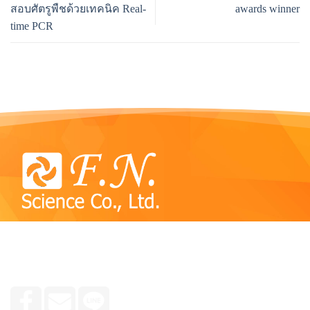
สอบศัตรูพืชด้วยเทคนิค Real-
awards winner
time PCR
We specialize in consulting and selling reagent kits,
chemicals, tools and equipment used in plant, animal and
human molecular laboratories, research groups and medicine.